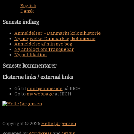
English
Dansk
Seneste indlæg
Anmeldelser – Danmarks kolonihistorie
Ny udgivelse: Danmark og kolonierne
Anmeldelse af min nye bog
Ny antologi om Tranquebar
Ny publikation
Seneste kommentarer
Eksterne links / external links
Gå til
min hjemmeside
på IIICH
Go to
my webpage
at IIICH
Copyright © 2026
Helle Jørgensen
Powered by
WordPress
and
Origin