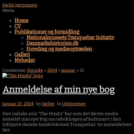
Helle Jørgensen
Menu
Home
CV
Publikationer og formidling
Nationalmuseets Tranquebar Initiativ
Danmarkshistorien.dk
Foredrag og medieoptræden
Galleri
Nyheder
Gennemse:
Forside
»
2014
»
januar
»
21
Anmeldelse af min nye bog
januar 21, 2014
· by
hellej
· in
Udgivelser
Den indiske avis “The Hindu” har som det første medie
anmeldt min nye bog om udviklingen af kulturarv i den
tidligere danske handelskoloni Tranquebar. Se anmeldelsen
her.